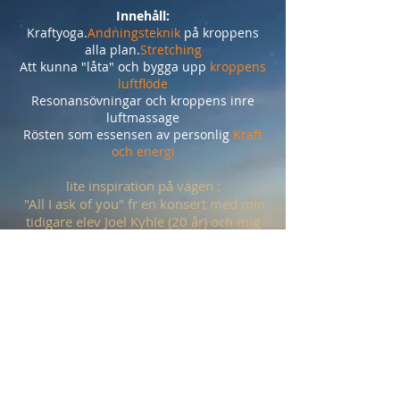
Innehåll:
Kraftyoga.
Andningsteknik
på kroppens
alla plan.
Stretching
Att kunna "låta" och bygga upp
kroppens
luftflöde
Resonansövningar och kroppens inre
luftmassage
Rösten som essensen av personlig
Kraft
och energi
lite inspiration på vägen :
"All I ask of you" fr en konsert med min
tidigare elev Joel Kyhle (20 år) och mig
https://youtu.be/wlklsN8lECc
Max antal deltagare 10-15 personer; tid
10-17 med lunchpaus
Kontakta mig för information och
bokning:
email:
krisshtegman@yahoo.se