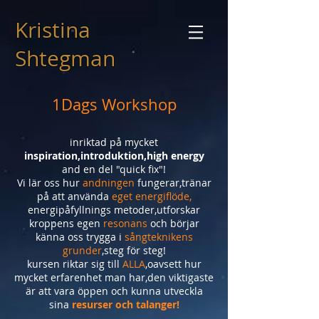
Kristina
Shtegman
1Dags Workshop
inriktad på mycket
inspiration,introduktion,high energy
and en del "quick fix"!
Vi lär oss hur
andningen
fungerar,tränar
på att använda
eget energiflöde,
energipåfyllnings metoder,utforskar
kroppens egen
resonans
och börjar
känna oss trygga i
sångteknikens
grunder
,steg för steg!
kursen riktar sig till
ALLA
,oavsett hur
mycket erfarenhet man har,den viktigaste
är att vara öppen och kunna utveckla
sina
resurser och talanger!